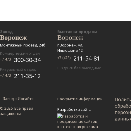
Завод
Выставка-продажа
Воронеж
Воронеж
Монтажный проезд, 24б
г.Воронеж, ул.
Ильюшина 12г
Коммерческий отдел:
211-54-81
+7 (473)
300-30-34
+7 473
С 8 до 20 без выходных
Ритуальный отдел:
211-35-12
+7 473
Завод «Инсайт»
Раскрытие информации
Полит
обраб
© 2026. Все права
Разработка сайта
персо
защищены.
данны