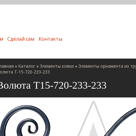
м
Сделай сам
Контакты
лавная
»
Каталог
»
Элементы ковки
»
Элементы орнамента из тр
олюта Т-15-720-233-233
Волюта Т15-720-233-233