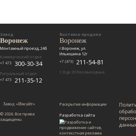
Завод
Выставка-продажа
Воронеж
Воронеж
Монтажный проезд, 24б
г.Воронеж, ул.
Ильюшина 12г
Коммерческий отдел:
211-54-81
+7 (473)
300-30-34
+7 473
С 8 до 20 без выходных
Ритуальный отдел:
211-35-12
+7 473
Завод «Инсайт»
Раскрытие информации
Полит
обраб
© 2026. Все права
Разработка сайта
персо
защищены.
данны