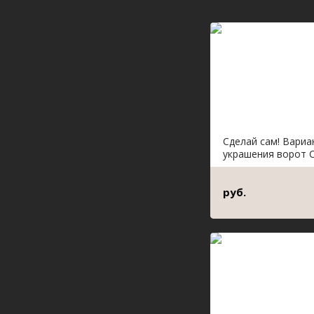
Сделай сам! Вари
украшения ворот С
руб.