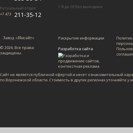
С 8 до 20 без выходных
Ритуальный отдел:
211-35-12
+7 473
Завод «Инсайт»
Раскрытие информации
Политик
персона
© 2026. Все права
Разработка сайта
Пользов
защищены.
соглаше
Сайт не является публичной офертой и несет ознакомительный харак
по Воронежской области. Стоимость в других регионах уточняйте у