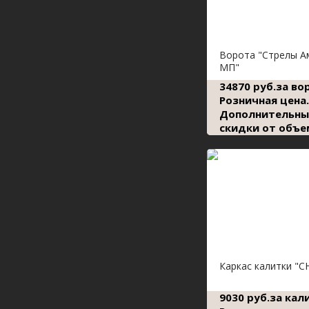
Ворота "Стрелы А
МП"
34870 руб.за во
Розничная цена.
Дополнительны
скидки от объе
Каркас калитки "С
9030 руб.за кал