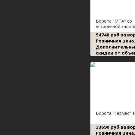
Ворота "МПА" со
встроенной калит
54740 руб.за во
Розничная цена.
Дополнительны
скидки от объе
Ворота "Гермес" 
33690 руб.за во
Розничная цена.