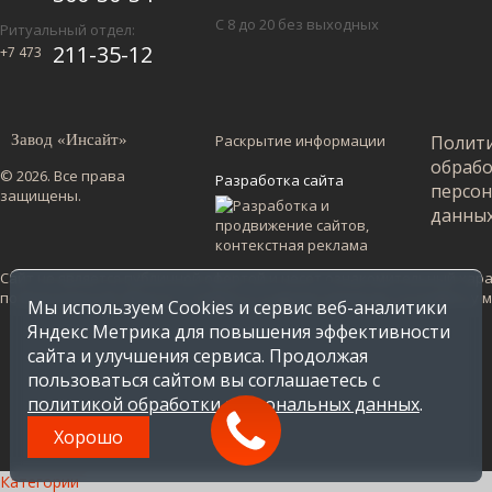
С 8 до 20 без выходных
Ритуальный отдел:
211-35-12
+7 473
Завод «Инсайт»
Раскрытие информации
Полит
обраб
© 2026. Все права
Разработка сайта
персо
защищены.
данны
Сайт не является публичной офертой и несет ознакомительный харак
по Воронежской области. Стоимость в других регионах уточняйте у
Мы используем Cookies и сервис веб-аналитики
Яндекс Метрика для повышения эффективности
сайта и улучшения сервиса. Продолжая
пользоваться сайтом вы соглашаетесь с
политикой обработки персональных данных
.
Хорошо
Категории