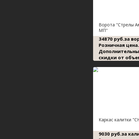
Ворота "Стрелы А
МП"
34870 руб.за во
Розничная цена.
Дополнительны
скидки от объе
Каркас калитки "С
9030 руб.за кал