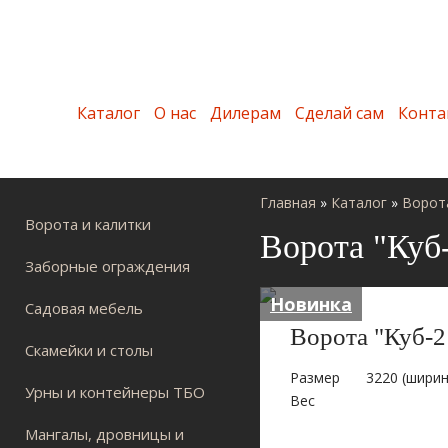
Каталог
О нас
Дилерам
Сделай сам
Конта
Главная
»
Каталог
»
Ворота
Ворота и калитки
Ворота "Куб
Заборные ограждения
Новинка
Садовая мебель
Ворота "Куб-
Скамейки и столы
Размер
3220 (ширин
Урны и контейнеры ТБО
Вес
Мангалы, дровницы и