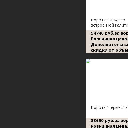
Ворота "МПА" со
встроенной калит
54740 руб.за во
Розничная цена.
Дополнительны
скидки от объе
Ворота "Гермес" 
33690 руб.за во
Розничная цена.