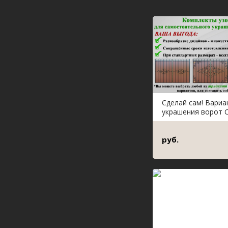
Сделай сам! Вари
украшения ворот С
руб.