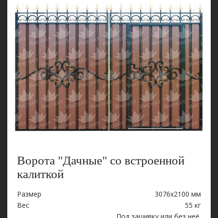
Ворота "Дачные" со встроенной
калиткой
Размер
3076х2100 мм
Вес
55 кг
Под зашивку или без неё.