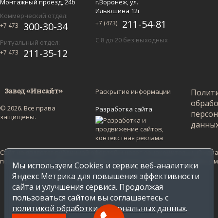
Монтажный проезд, 24б
г.Воронеж, ул.
Ильюшина 12г
Коммерческий отдел:
211-54-81
+7 (473)
300-30-34
+7 473
С 8 до 20 без выходных
Ритуальный отдел:
211-35-12
+7 473
Раскрытие информации
Полит
Завод «Инсайт»
обраб
© 2026. Все права
Разработка сайта
персо
защищены.
данны
Сайт не является публичной офертой и несет ознакомительный харак
по Воронежской области. Стоимость в других регионах уточняйте у
Мы используем Cookies и сервис веб-аналитики
Яндекс Метрика для повышения эффективности
сайта и улучшения сервиса. Продолжая
пользоваться сайтом вы соглашаетесь с
политикой обработки персональных данных
.