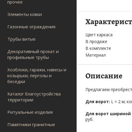
прочее
Элементы ковки
Характерис
Газонные ограждения
Цвет каркаса
Трубы витые
В продаже
В комплекте
Декоративный прокат и
Материал
профильные трубы
Хозблоки, гаражи, навесы и
козырьки, перголы и
Описание
беседки
Предлагаем преобрест
Каталог благоустройства
территории
Для ворот:
L = 2 м; к
Ритуальные изделия
Для ворот шириной 
руб.
Памятники гранитные