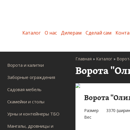
Каталог
О нас
Дилерам
Сделай сам
Конта
Главная
»
Каталог
»
Ворота
Ворота и калитки
Ворота "О
Заборные ограждения
Садовая мебель
Ворота "Оли
Скамейки и столы
Размер
3370 (ширин
Урны и контейнеры ТБО
Вес
Мангалы, дровницы и