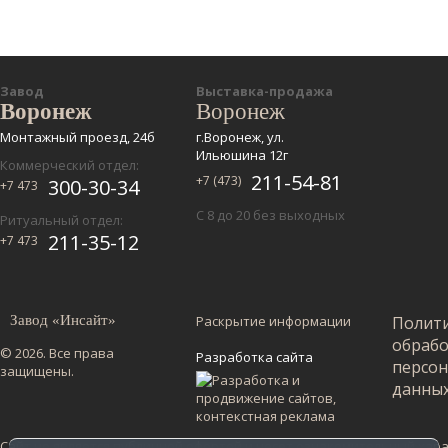
Завод
Выставка-продажа
Воронеж
Воронеж
Монтажный проезд, 24б
г.Воронеж, ул.
Ильюшина 12г
Коммерческий отдел:
211-54-81
+7 (473)
300-30-34
+7 473
С 8 до 20 без выходных
Ритуальный отдел:
211-35-12
+7 473
Завод «Инсайт»
Раскрытие информации
Полит
обраб
© 2026. Все права
Разработка сайта
персо
защищены.
данны
Сайт не является публичной офертой и несет ознакомительный харак