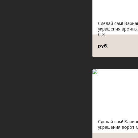
Сделай сам! Вари
украшения арочны
С-8
руб.
Сделай сам! Вари
украшения ворот С