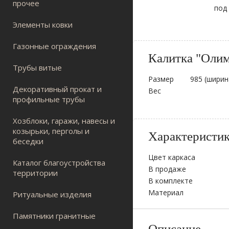
прочее
под
Элементы ковки
Газонные ограждения
Калитка "Оли
Трубы витые
Размер
985 (ширин
Декоративный прокат и
Вес
профильные трубы
Хозблоки, гаражи, навесы и
козырьки, перголы и
Характеристи
беседки
Цвет каркаса
Каталог благоустройства
В продаже
территории
В комплекте
Материал
Ритуальные изделия
Памятники гранитные
Описание