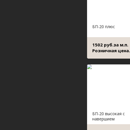
БП-20 плюс
1502 руб.за м.п.
Розничная цена.
БП-20 высокая с
навершием