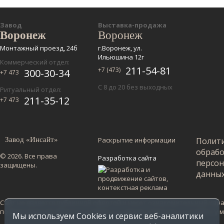
Завод
Выставка-продажа
Воронеж
Воронеж
Монтажный проезд, 24б
г.Воронеж, ул.
Ильюшина 12г
Коммерческий отдел:
211-54-81
+7 (473)
300-30-34
+7 473
С 8 до 20 без выходных
Ритуальный отдел:
211-35-12
+7 473
Завод «Инсайт»
Раскрытие информации
Полит
обраб
© 2026. Все права
Разработка сайта
персо
защищены.
данны
Сайт не является публичной офертой и несет ознакомительный харак
по Воронежской области. Стоимость в других регионах уточняйте у
Мы используем Cookies и сервис веб-аналитики