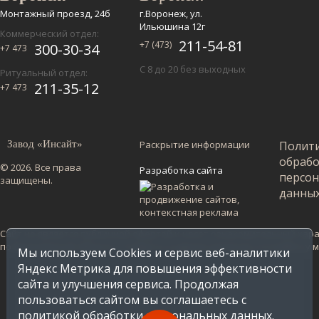
Монтажный проезд, 24б
г.Воронеж, ул.
Ильюшина 12г
Коммерческий отдел:
211-54-81
+7 (473)
300-30-34
+7 473
С 8 до 20 без выходных
Ритуальный отдел:
211-35-12
+7 473
Завод «Инсайт»
Раскрытие информации
Полит
обраб
© 2026. Все права
Разработка сайта
персо
защищены.
данны
Сайт не является публичной офертой и несет ознакомительный харак
по Воронежской области. Стоимость в других регионах уточняйте у
Мы используем Cookies и сервис веб-аналитики
Яндекс Метрика для повышения эффективности
сайта и улучшения сервиса. Продолжая
пользоваться сайтом вы соглашаетесь с
политикой обработки персональных данных
.