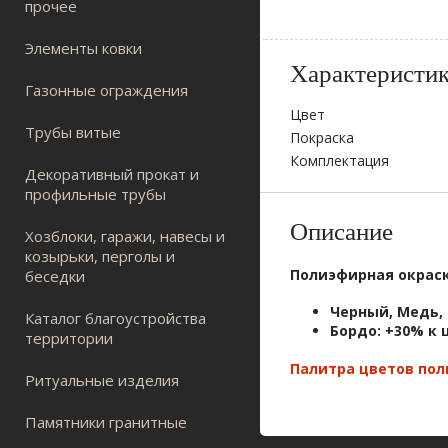
прочее
Элементы ковки
Характеристи
Газонные ограждения
Цвет
Трубы витые
Покраска
Комплектация
Декоративный прокат и
профильные трубы
Описание
Хозблоки, гаражи, навесы и
козырьки, перголы и
Полиэфирная окрас
беседки
Черный, Медь,
Каталог благоустройства
Бордо
:
+30% к 
территории
Палитра цветов по
Ритуальные изделия
Памятники гранитные