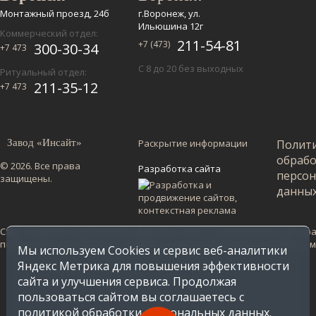
Монтажный проезд, 24б
г.Воронеж, ул.
Ильюшина 12г
Коммерческий отдел:
211-54-81
+7 (473)
300-30-34
+7 473
С 8 до 20 без выходных
Ритуальный отдел:
211-35-12
+7 473
Завод «Инсайт»
Раскрытие информации
Полит
обраб
© 2026. Все права
Разработка сайта
персо
защищены.
данны
Сайт не является публичной офертой и несет ознакомительный харак
по Воронежской области. Стоимость в других регионах уточняйте у
Мы используем Cookies и сервис веб-аналитики
Яндекс Метрика для повышения эффективности
сайта и улучшения сервиса. Продолжая
пользоваться сайтом вы соглашаетесь с
политикой обработки персональных данных
.