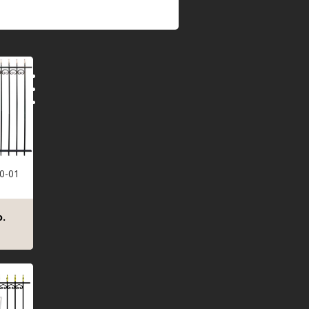
0-01
.