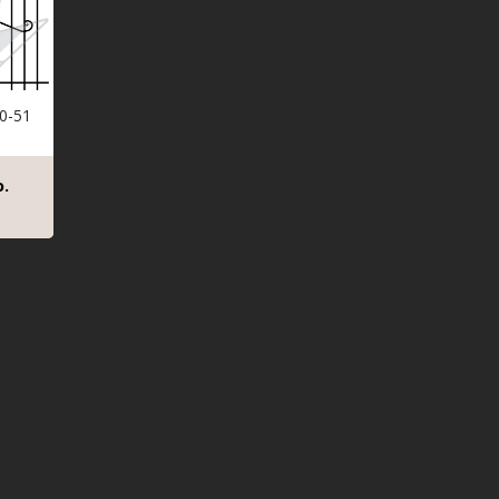
0-51
.