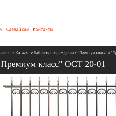
м
Сделай сам
Контакты
лавная
»
Каталог
»
Заборные ограждения
»
"Премиум класс"
»
"П
"Премиум класс" ОСТ 20-01