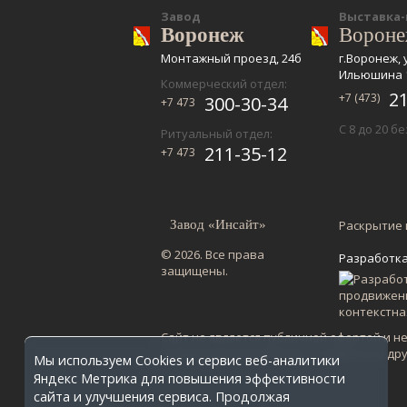
Завод
Выставка
Воронеж
Ворон
Монтажный проезд, 24б
г.Воронеж, 
Ильюшина 
Коммерческий отдел:
2
+7 (473)
300-30-34
+7 473
С 8 до 20 б
Ритуальный отдел:
211-35-12
+7 473
Завод «Инсайт»
Раскрытие
© 2026. Все права
Разработка
защищены.
Сайт не является публичной офертой и н
по Воронежской области. Стоимость в др
Мы используем Cookies и сервис веб-аналитики
Яндекс Метрика для повышения эффективности
сайта и улучшения сервиса. Продолжая