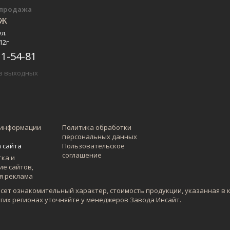
-продажа
еж
ул.
12г
11-54-81
ез выходных
 информации
Политика обработки
персональных данных
 сайта
Пользовательское
соглашение
есет ознакомительный характер, стоимость продукции, указанная в 
угих регионах уточняйте у менеджеров Завода Инсайт.