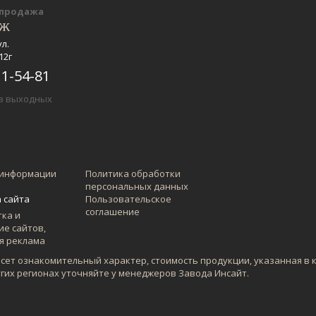
-продажа
еж
ул.
12г
11-54-81
ез выходных
 информации
Политика обработки
персональных данных
 сайта
Пользовательское
соглашение
есет ознакомительный характер, стоимость продукции, указанная в 
угих регионах уточняйте у менеджеров Завода Инсайт.