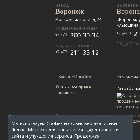
Завод
Выставка
Воронеж
Ворон
Монтажный проезд, 24б
г.Воронеж, 
Ильюшина 
Коммерческий отдел:
2
+7 (473)
300-30-34
+7 473
С 8 до 20 б
Ритуальный отдел:
211-35-12
+7 473
Завод «Инсайт»
Раскрытие
© 2026. Все права
Разработка
защищены.
Сайт не является публичной офертой и н
по Воронежской области. Стоимость в др
Мы используем Cookies и сервис веб-аналитики
Яндекс Метрика для повышения эффективности
сайта и улучшения сервиса. Продолжая