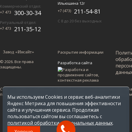
Ильюшина 12г
Коммерческий отдел:
211-54-81
+7 (473)
300-30-34
+7 473
С 8 до 20 без выходных
Ритуальный отдел:
211-35-12
+7 473
Завод «Инсайт»
Раскрытие информации
Полит
обраб
© 2026. Все права
Разработка сайта
персо
защищены.
данны
Сайт не является публичной офертой и несет ознакомительный харак
по Воронежской области. Стоимость в других регионах уточняйте у
Мы используем Cookies и сервис веб-аналитики
Яндекс Метрика для повышения эффективности
сайта и улучшения сервиса. Продолжая
пользоваться сайтом вы соглашаетесь с
политикой обработки персональных данных
.
Хорошо