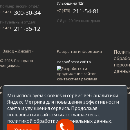
Ильюшина 12г
Коммерческий отдел:
211-54-81
+7 (473)
300-30-34
+7 473
С 8 до 20 без выходных
Ритуальный отдел:
211-35-12
+7 473
Завод «Инсайт»
Раскрытие информации
Полит
обраб
© 2026. Все права
Разработка сайта
персо
защищены.
данны
Сайт не является публичной офертой и несет ознакомительный харак
по Воронежской области. Стоимость в других регионах уточняйте у
Мы используем Cookies и сервис веб-аналитики
Яндекс Метрика для повышения эффективности
сайта и улучшения сервиса. Продолжая
пользоваться сайтом вы соглашаетесь с
политикой обработки персональных данных
.
Хорошо