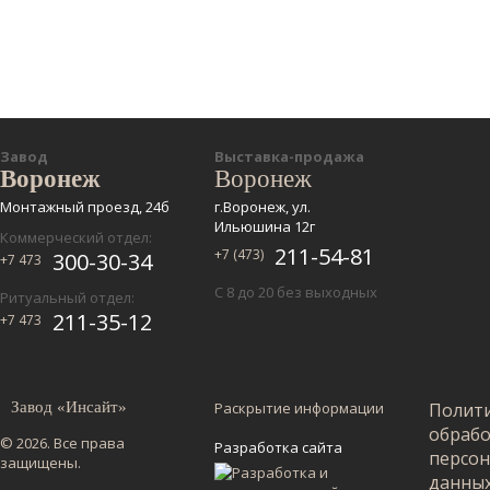
Завод
Выставка-продажа
Воронеж
Воронеж
Монтажный проезд, 24б
г.Воронеж, ул.
Ильюшина 12г
Коммерческий отдел:
211-54-81
+7 (473)
300-30-34
+7 473
С 8 до 20 без выходных
Ритуальный отдел:
211-35-12
+7 473
Завод «Инсайт»
Раскрытие информации
Полит
обраб
© 2026. Все права
Разработка сайта
персо
защищены.
данны