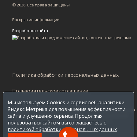
© 2026. Все права защищены.
Раскрытие информации
Разработка сайта
Политика обработки персональных данных
Пользовательское соглашение
Мы используем Cookies и сервис веб-аналитики
Сайт не является публичной офертой и несет
Яндекс Метрика для повышения эффективности
ознакомительный характер, стоимость продукции, указанная
сайта и улучшения сервиса. Продолжая
в каталоге, распространяется на продажу по Воронежской
области. Стоимость в других регионах уточняйте у
пользоваться сайтом вы соглашаетесь с
менеджеров Завода Инсайт.
политикой обработки персональных данных
.