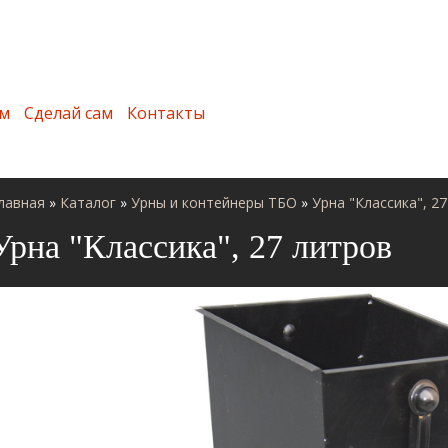
м
Сделай сам
Контакты
лавная
»
Каталог
»
Урны и контейнеры ТБО
»
Урна "Классика", 2
Урна "Классика", 27 литров