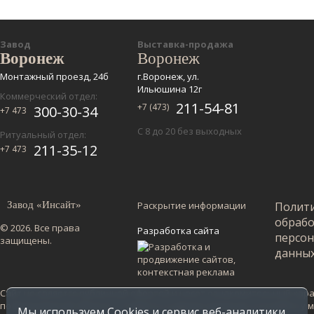
Завод
Выставка-продажа
Воронеж
Воронеж
Монтажный проезд, 24б
г.Воронеж, ул.
Ильюшина 12г
Коммерческий отдел:
211-54-81
+7 (473)
300-30-34
+7 473
С 8 до 20 без выходных
Ритуальный отдел:
211-35-12
+7 473
Завод «Инсайт»
Раскрытие информации
Полит
обраб
© 2026. Все права
Разработка сайта
персо
защищены.
данны
Сайт не является публичной офертой и несет ознакомительный харак
по Воронежской области. Стоимость в других регионах уточняйте у
Мы используем Cookies и сервис веб-аналитики