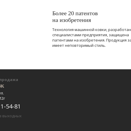
Более 20 патентов
на изобретения
Технология машинной ковки, разработа
специалистами предприятия, защищена
патентами на изобретения. Продукция з
имеет неповторимый стиль.
-продажа
еж
ул.
12г
11-54-81
ез выходных