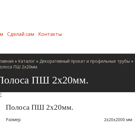
м
Сделай сам
Контакты
лавная
»
Каталог
»
Декоративный прокат и профильные трубы
»
олоса ПШ 2х20мм.
Полоса ПШ 2х20мм.
Полоса ПШ 2х20мм.
Размер
2х20х2000 мм