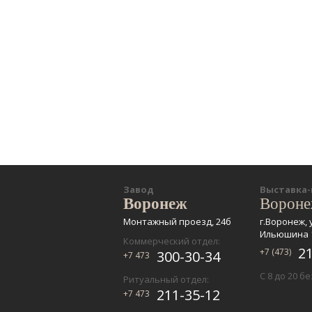
Завод
Выставка
Воронеж
Ворон
Монтажный проезд, 24б
г.Воронеж, 
Ильюшина 
Коммерческий отдел:
2
+7 (473)
300-30-34
+7 473
С 8 до 20 б
Ритуальный отдел:
211-35-12
+7 473