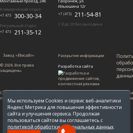
Монтажный проезд, 24б
г.Воронеж, ул.
Ильюшина 12г
Коммерческий отдел:
211-54-81
+7 (473)
300-30-34
+7 473
С 8 до 20 без выходных
Ритуальный отдел:
211-35-12
+7 473
Завод «Инсайт»
Раскрытие информации
Полит
обраб
© 2026. Все права
Разработка сайта
персо
защищены.
данны
Сайт не является публичной офертой и несет ознакомительный харак
по Воронежской области. Стоимость в других регионах уточняйте у
Мы используем Cookies и сервис веб-аналитики
Яндекс Метрика для повышения эффективности
сайта и улучшения сервиса. Продолжая
пользоваться сайтом вы соглашаетесь с
политикой обработки персональных данных
.