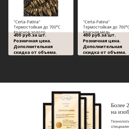
"Сerta-Patina"
"Сerta-Patina"
Термостойкая до 700°С
Термостойкая до 700°
Красное золото
Красная медь
400 руб.за шт.
400 руб.за шт.
Розничная цена.
Розничная цена.
Дополнительная
Дополнительная
скидка от объема.
скидка от объема.
Более 
на изо
Технолог
специали