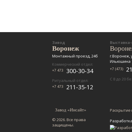
Завод
Выставка
Воронеж
Ворон
Монтажный проезд, 24б
г.Воронеж, 
Ильюшина 
Коммерческий отдел:
2
+7 (473)
300-30-34
+7 473
С 8 до 20 б
Ритуальный отдел:
211-35-12
+7 473
Завод «Инсайт»
Раскрытие
© 2026. Все права
Разработка
защищены.