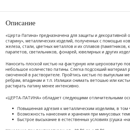
Описание
«Церта-Патина» предназначена для защиты и декоративной о
старину», металлических изделий, полученных с помощью ковк
железа, стали, цветных металлов и их сплавов (памятников, к
парапетов, светильников, фонарей, ювелирных и других изде
Наносить плоской кистью на фактурную или шероховатую пов
небольшое количество патины. Слегка подсохший материал 
смоченной в растворителе. Пройтись кистью по выпуклым ме
ребрам, впадинам и т.п. Излишки снимать ветошью или кист
растирать патину менее интенсивно.
«ЦЕРТА-ПАТИНА» обладает следующими отличительными ос
Повышенная адгезия к металлическим изделиям, в том 
Возможность нанесения и хранения при минусовых тем
Быстрое высыхание в естественных условиях (сушка «на