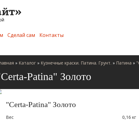
м
Сделай сам
Контакты
лавная
»
Каталог
»
Кузнечные краски. Патина. Грунт.
»
Патина
»
"
"Сerta-Patina" Золото
"Сerta-Patina" Золото
Вес
0,16 кг