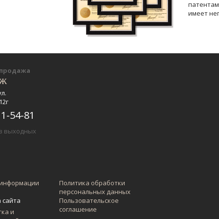
патентам
имеет не
-продажа
еж
ул.
12г
11-54-81
ез выходных
 информации
Политика обработки
персональных данных
 сайта
Пользовательское
соглашение