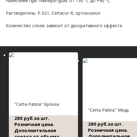
Нанесение при температурах:
от –30 °С до +40 °С
Растворитель:
Р-021, Certacor-R, ортоксилол
Количество слоев:
зависит от декоративного эффекта
"Сerta-Patina" Бронза
"Сerta-Patina" Медь
280 руб.за шт.
280 руб.за шт.
Розничная цена.
Розничная цена.
Дополнительная
Дополнительная
скидка от объема.