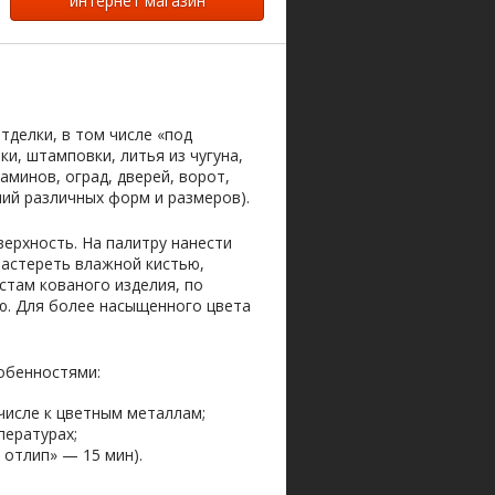
интернет магазин
тделки, в том числе «под
и, штамповки, литья из чугуна,
аминов, оград, дверей, ворот,
лий различных форм и размеров).
ерхность. На палитру нанести
растереть влажной кистью,
стам кованого изделия, по
ью. Для более насыщенного цвета
обенностями:
числе к цветным металлам;
пературах;
 отлип» — 15 мин).