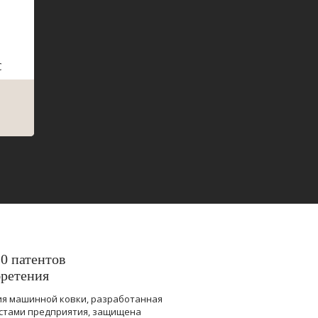
С
20 патентов
бретения
ия машинной ковки, разработанная
стами предприятия, защищена