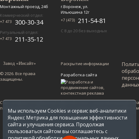
Монтажный проезд, 24б
г.Воронеж, ул.
Ильюшина 12г
Коммерческий отдел:
211-54-81
+7 (473)
300-30-34
+7 473
С 8 до 20 без выходных
Ритуальный отдел:
211-35-12
+7 473
Завод «Инсайт»
Раскрытие информации
Полит
обраб
© 2026. Все права
Разработка сайта
персо
защищены.
данны
Сайт не является публичной офертой и несет ознакомительный харак
по Воронежской области. Стоимость в других регионах уточняйте у
Мы используем Cookies и сервис веб-аналитики
Яндекс Метрика для повышения эффективности
сайта и улучшения сервиса. Продолжая
пользоваться сайтом вы соглашаетесь с
политикой обработки персональных данных
.