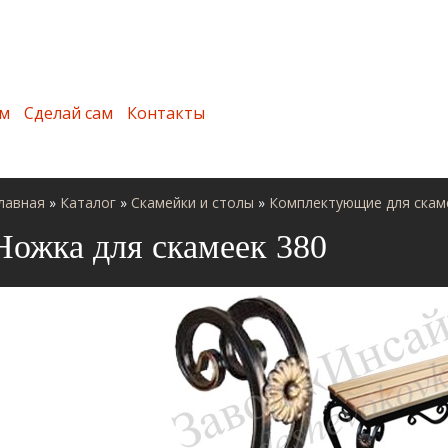
м
Сделай сам
Контакты
лавная
»
Каталог
»
Скамейки и столы
»
Комплектующие для скам
Ножка для скамеек 380