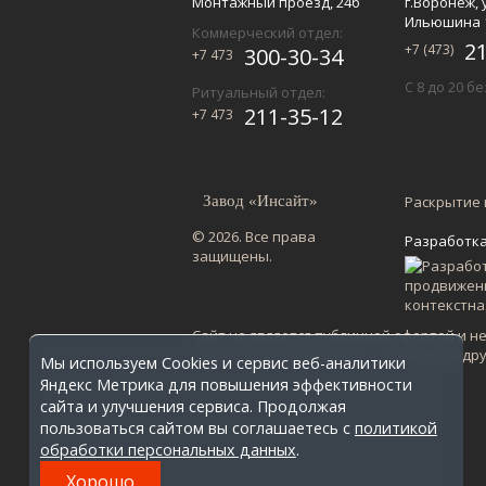
Монтажный проезд, 24б
г.Воронеж, 
Ильюшина 
Коммерческий отдел:
2
+7 (473)
300-30-34
+7 473
С 8 до 20 б
Ритуальный отдел:
211-35-12
+7 473
Завод «Инсайт»
Раскрытие
© 2026. Все права
Разработка
защищены.
Сайт не является публичной офертой и н
по Воронежской области. Стоимость в др
Мы используем Cookies и сервис веб-аналитики
Яндекс Метрика для повышения эффективности
сайта и улучшения сервиса. Продолжая
пользоваться сайтом вы соглашаетесь с
политикой
обработки персональных данных
.
Хорошо