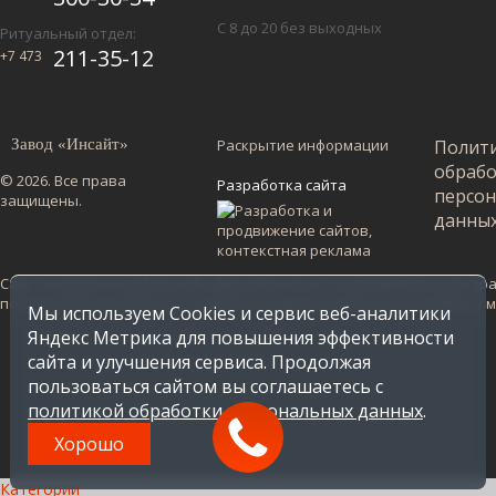
С 8 до 20 без выходных
Ритуальный отдел:
211-35-12
+7 473
Завод «Инсайт»
Раскрытие информации
Полит
обраб
© 2026. Все права
Разработка сайта
персо
защищены.
данны
Сайт не является публичной офертой и несет ознакомительный харак
по Воронежской области. Стоимость в других регионах уточняйте у
Мы используем Cookies и сервис веб-аналитики
Яндекс Метрика для повышения эффективности
сайта и улучшения сервиса. Продолжая
пользоваться сайтом вы соглашаетесь с
политикой обработки персональных данных
.
Хорошо
Категории