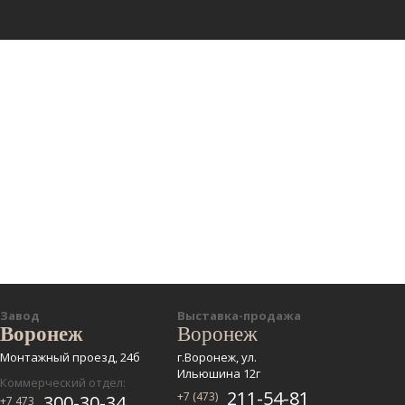
Завод
Выставка-продажа
Воронеж
Воронеж
Монтажный проезд, 24б
г.Воронеж, ул.
Ильюшина 12г
Коммерческий отдел:
211-54-81
+7 (473)
300-30-34
+7 473