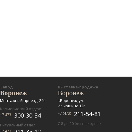
Завод
Выставка-продажа
Воронеж
Воронеж
Монтажный проезд, 24б
г.Воронеж, ул.
Ильюшина 12г
Коммерческий отдел:
211-54-81
+7 (473)
300-30-34
+7 473
С 8 до 20 без выходных
Ритуальный отдел:
211-35-12
+7 473