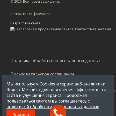
© 2026. Все права защищены.
Раскрытие информации
Разработка сайта
Политика обработки персональных данных
Пользовательское соглашение
Мы используем Cookies и сервис веб-аналитики
Сайт не является публичной офертой и несет
Яндекс Метрика для повышения эффективности
ознакомительный характер, стоимость продукции, указанная
сайта и улучшения сервиса. Продолжая
в каталоге, распространяется на продажу по Воронежской
области. Стоимость в других регионах уточняйте у
пользоваться сайтом вы соглашаетесь с
менеджеров Завода Инсайт.
политикой обработки персональных данных
.
Хорошо