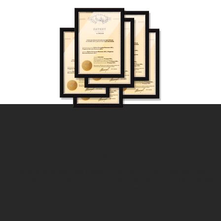
Более 20 патентов
на изобретения
Технология машинной ковки, разработанная специалистами
предприятия, защищена патентами на изобретения. Продукция
завода имеет неповторимый стиль.