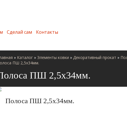
м
Сделай сам
Контакты
лавная
»
Каталог
»
Элементы ковки
»
Декоративный прокат
»
По
олоса ПШ 2,5х34мм.
Полоса ПШ 2,5х34мм.
Полоса ПШ 2,5х34мм.