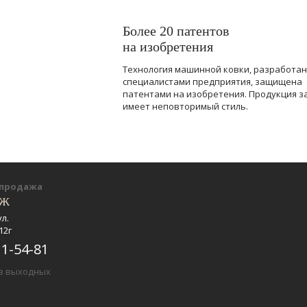
Более 20 патентов
на изобретения
Технология машинной ковки, разработа
специалистами предприятия, защищена
патентами на изобретения. Продукция з
имеет неповторимый стиль.
-продажа
еж
ул.
12г
11-54-81
ез выходных