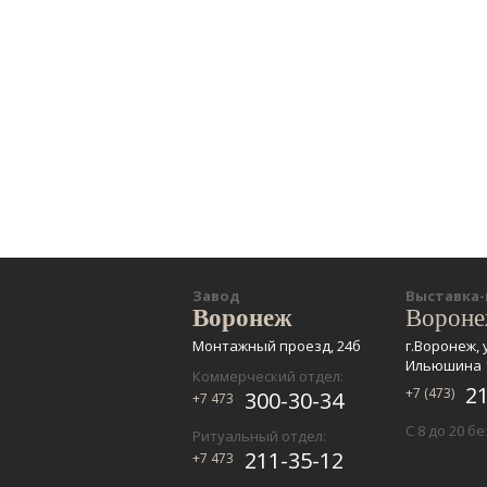
Завод
Выставка
Воронеж
Ворон
Монтажный проезд, 24б
г.Воронеж, 
Ильюшина 
Коммерческий отдел:
2
+7 (473)
300-30-34
+7 473
С 8 до 20 б
Ритуальный отдел:
211-35-12
+7 473