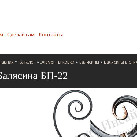
м
Сделай сам
Контакты
лавная
»
Каталог
»
Элементы ковки
»
Балясины
»
Балясины в сти
Балясина БП-22