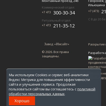
Монтажный проезд, 24б
г.Воронеж, 
Ильюшина 
Коммерческий отдел:
2
+7 (473)
300-30-34
+7 473
С 8 до 20 б
Ритуальный отдел:
211-35-12
+7 473
Завод «Инсайт»
Раскрытие
© 2026. Все права
Разработка
защищены.
Сайт не является публичной офертой и н
Мы используем Cookies и сервис веб-аналитики
по Воронежской области. Стоимость в др
Яндекс Метрика для повышения эффективности
сайта и улучшения сервиса. Продолжая
пользоваться сайтом вы соглашаетесь с
политикой
обработки персональных данных
.
Хорошо