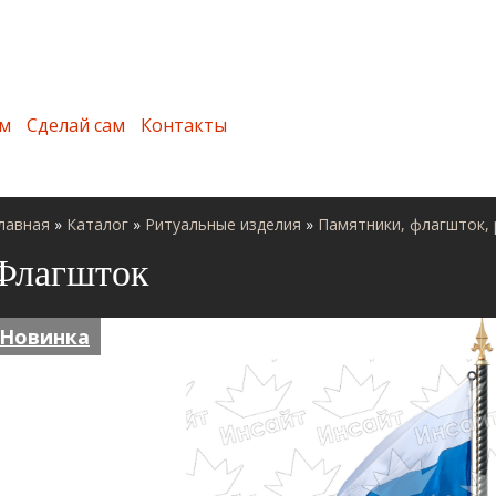
м
Сделай сам
Контакты
лавная
»
Каталог
»
Ритуальные изделия
»
Памятники, флагшток,
Флагшток
Новинка