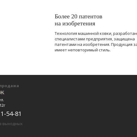
Более 20 патентов
на изобретения
Технология машинной ковки, разработа
специалистами предприятия, защищена
патентами на изобретения. Продукция з
имеет неповторимый стиль.
-продажа
еж
ул.
12г
11-54-81
ез выходных