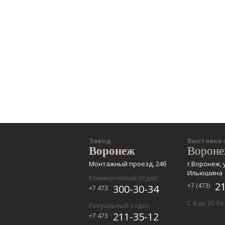
Завод
Выставка
Воронеж
Ворон
Монтажный проезд, 24б
г.Воронеж, 
Ильюшина 
Коммерческий отдел:
2
+7 (473)
300-30-34
+7 473
С 8 до 20 б
Ритуальный отдел:
211-35-12
+7 473