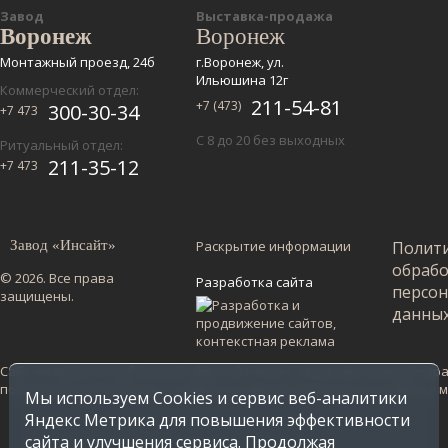
Завод
Выставка-продажа
Воронеж
Воронеж
Монтажный проезд, 24б
г.Воронеж, ул.
Ильюшина 12г
Коммерческий отдел:
211-54-81
+7 (473)
300-30-34
+7 473
С 8 до 20 без выходных
Ритуальный отдел:
211-35-12
+7 473
Завод «Инсайт»
Раскрытие информации
Полит
обраб
© 2026. Все права
Разработка сайта
персо
защищены.
данны
Сайт не является публичной офертой и несет ознакомительный харак
по Воронежской области. Стоимость в других регионах уточняйте у
Мы используем Cookies и сервис веб-аналитики
Яндекс Метрика для повышения эффективности
сайта и улучшения сервиса. Продолжая