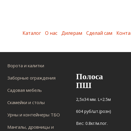
Каталог
О нас
Дилерам
Сделай сам
Конта
Ворота и калитки
Полоса
Заборные ограждения
ПШ
Садовая мебель
2,5х34 мм. L=2.5м
Скамейки и столы
604 руб/шт.(розн)
Урны и контейнеры ТБО
Вес: 0.8кг/м.пог.
Мангалы, дровницы и