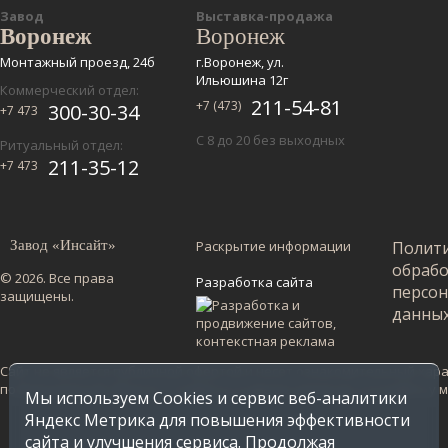
Завод
Выставка-продажа
Воронеж
Воронеж
Монтажный проезд, 24б
г.Воронеж, ул.
Ильюшина 12г
Коммерческий отдел:
211-54-81
+7 (473)
300-30-34
+7 473
С 8 до 20 без выходных
Ритуальный отдел:
211-35-12
+7 473
Завод «Инсайт»
Раскрытие информации
Полит
обраб
© 2026. Все права
Разработка сайта
персо
защищены.
данны
Сайт не является публичной офертой и несет ознакомительный харак
по Воронежской области. Стоимость в других регионах уточняйте у
Мы используем Cookies и сервис веб-аналитики
Яндекс Метрика для повышения эффективности
сайта и улучшения сервиса. Продолжая