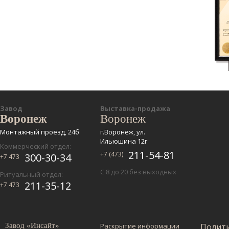
Завод
Выставка-продажа
Воронеж
Воронеж
Монтажный проезд, 24б
г.Воронеж, ул.
Ильюшина 12г
Коммерческий отдел:
211-54-81
+7 (473)
300-30-34
+7 473
С 8 до 20 без выходных
Ритуальный отдел:
211-35-12
+7 473
Завод «Инсайт»
Раскрытие информации
Полит