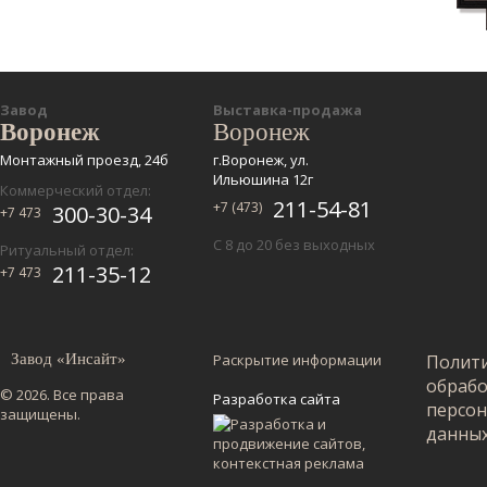
Завод
Выставка-продажа
Воронеж
Воронеж
Монтажный проезд, 24б
г.Воронеж, ул.
Ильюшина 12г
Коммерческий отдел:
211-54-81
+7 (473)
300-30-34
+7 473
С 8 до 20 без выходных
Ритуальный отдел:
211-35-12
+7 473
Завод «Инсайт»
Раскрытие информации
Полит
обраб
© 2026. Все права
Разработка сайта
персо
защищены.
данны