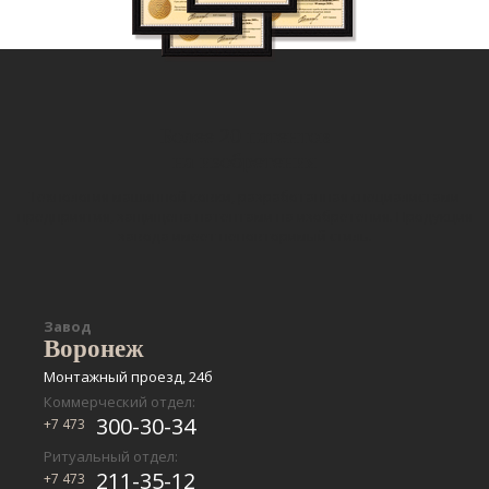
Более 20 патентов
на изобретения
Технология машинной ковки, разработанная специалистами
предприятия, защищена патентами на изобретения. Продукция
завода имеет неповторимый стиль.
Завод
Воронеж
Монтажный проезд, 24б
Коммерческий отдел:
300-30-34
+7 473
Ритуальный отдел:
211-35-12
+7 473