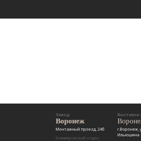
Завод
Выставка
Воронеж
Ворон
Монтажный проезд, 24б
г.Воронеж, 
Ильюшина 
Коммерческий отдел: