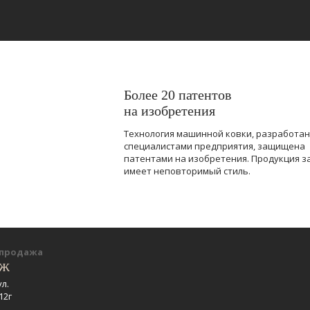
Более 20 патентов
на изобретения
Технология машинной ковки, разработа
специалистами предприятия, защищена
патентами на изобретения. Продукция з
имеет неповторимый стиль.
-продажа
еж
ул.
12г